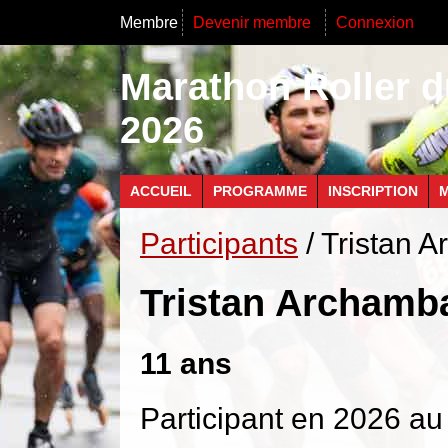
Membre
Devenir membre
Connexion
Marathon Roller d
2026
ACCUEIL
PROGRAMME
INSCRIPTION
M
Participants
/ Tristan 
Tristan Archamb
11 ans
Participant en 2026 au 