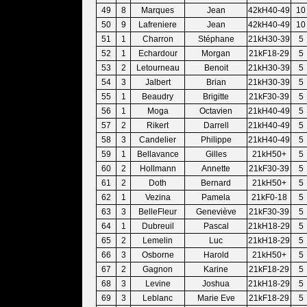
49
8
Marques
Jean
42kH40-49
10
50
9
Lafreniere
Jean
42kH40-49
10
51
1
Charron
Stéphane
21kH30-39
5
52
1
Echardour
Morgan
21kF18-29
5
53
2
Letourneau
Benoit
21kH30-39
5
54
3
Jalbert
Brian
21kH30-39
5
55
1
Beaudry
Brigitte
21kF30-39
5
56
1
Moga
Octavien
21kH40-49
5
57
2
Rikert
Darrell
21kH40-49
5
58
3
Candelier
Philippe
21kH40-49
5
59
1
Bellavance
Gilles
21kH50+
5
60
2
Hollmann
Annette
21kF30-39
5
61
2
Doth
Bernard
21kH50+
5
62
1
Vezina
Pamela
21kF0-18
5
63
3
BelleFleur
Geneviève
21kF30-39
5
64
1
Dubreuil
Pascal
21kH18-29
5
65
2
Lemelin
Luc
21kH18-29
5
66
3
Osborne
Harold
21kH50+
5
67
2
Gagnon
Karine
21kF18-29
5
68
3
Levine
Joshua
21kH18-29
5
69
3
Leblanc
Marie Eve
21kF18-29
5