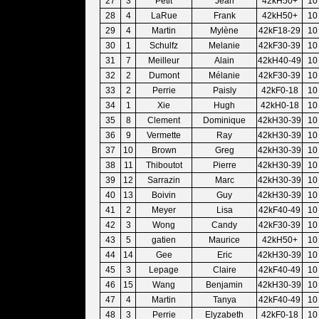
27
3
Petit
Jean
42kH50+
10
28
4
LaRue
Frank
42kH50+
10
29
4
Martin
Mylène
42kF18-29
10
30
1
Schulfz
Melanie
42kF30-39
10
31
7
Meilleur
Alain
42kH40-49
10
32
2
Dumont
Mélanie
42kF30-39
10
33
2
Perrie
Paisly
42kF0-18
10
34
1
Xie
Hugh
42kH0-18
10
35
8
Clement
Dominique
42kH30-39
10
36
9
Vermette
Ray
42kH30-39
10
37
10
Brown
Greg
42kH30-39
10
38
11
Thiboutot
Pierre
42kH30-39
10
39
12
Sarrazin
Marc
42kH30-39
10
40
13
Boivin
Guy
42kH30-39
10
41
2
Meyer
Lisa
42kF40-49
10
42
3
Wong
Candy
42kF30-39
10
43
5
gatien
Maurice
42kH50+
10
44
14
Gee
Eric
42kH30-39
10
45
3
Lepage
Claire
42kF40-49
10
46
15
Wang
Benjamin
42kH30-39
10
47
4
Martin
Tanya
42kF40-49
10
48
3
Perrie
Elyzabeth
42kF0-18
10