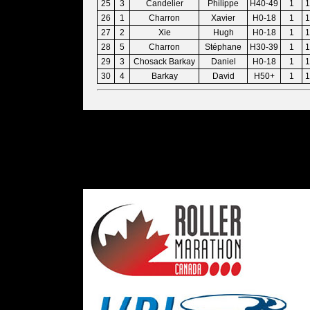
25
3
Candelier
Philippe
H40-49
1
1
26
1
Charron
Xavier
H0-18
1
1
27
2
Xie
Hugh
H0-18
1
1
28
5
Charron
Stéphane
H30-39
1
1
29
3
Chosack Barkay
Daniel
H0-18
1
1
30
4
Barkay
David
H50+
1
1