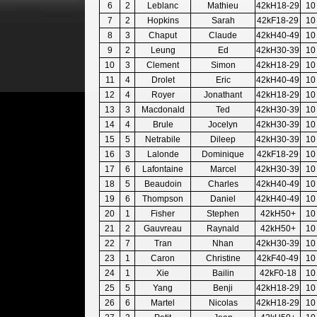
6
2
Leblanc
Mathieu
42kH18-29
10
7
2
Hopkins
Sarah
42kF18-29
10
8
3
Chaput
Claude
42kH40-49
10
9
2
Leung
Ed
42kH30-39
10
10
3
Clement
Simon
42kH18-29
10
11
4
Drolet
Eric
42kH40-49
10
12
4
Royer
Jonathant
42kH18-29
10
13
3
Macdonald
Ted
42kH30-39
10
14
4
Brule
Jocelyn
42kH30-39
10
15
5
Netrabile
Dileep
42kH30-39
10
16
3
Lalonde
Dominique
42kF18-29
10
17
6
Lafontaine
Marcel
42kH30-39
10
18
5
Beaudoin
Charles
42kH40-49
10
19
6
Thompson
Daniel
42kH40-49
10
20
1
Fisher
Stephen
42kH50+
10
21
2
Gauvreau
Raynald
42kH50+
10
22
7
Tran
Nhan
42kH30-39
10
23
1
Caron
Christine
42kF40-49
10
24
1
Xie
Bailin
42kF0-18
10
25
5
Yang
Benji
42kH18-29
10
26
6
Martel
Nicolas
42kH18-29
10