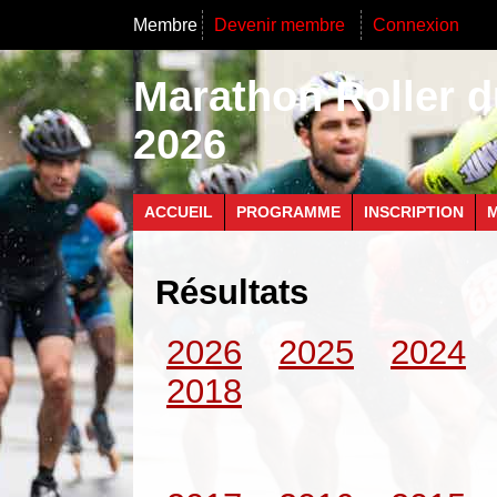
Membre
Devenir membre
Connexion
Marathon Roller d
2026
ACCUEIL
PROGRAMME
INSCRIPTION
M
Résultats
2026
2025
2024
2018