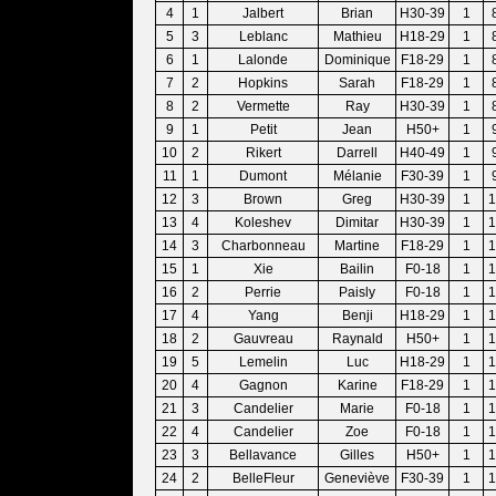
4
1
Jalbert
Brian
H30-39
1
5
3
Leblanc
Mathieu
H18-29
1
6
1
Lalonde
Dominique
F18-29
1
7
2
Hopkins
Sarah
F18-29
1
8
2
Vermette
Ray
H30-39
1
9
1
Petit
Jean
H50+
1
10
2
Rikert
Darrell
H40-49
1
11
1
Dumont
Mélanie
F30-39
1
12
3
Brown
Greg
H30-39
1
1
13
4
Koleshev
Dimitar
H30-39
1
1
14
3
Charbonneau
Martine
F18-29
1
1
15
1
Xie
Bailin
F0-18
1
1
16
2
Perrie
Paisly
F0-18
1
1
17
4
Yang
Benji
H18-29
1
1
18
2
Gauvreau
Raynald
H50+
1
1
19
5
Lemelin
Luc
H18-29
1
1
20
4
Gagnon
Karine
F18-29
1
1
21
3
Candelier
Marie
F0-18
1
1
22
4
Candelier
Zoe
F0-18
1
1
23
3
Bellavance
Gilles
H50+
1
1
24
2
BelleFleur
Geneviève
F30-39
1
1