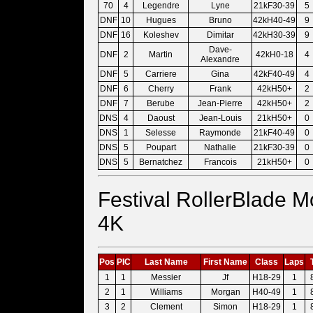
70
4
Legendre
Lyne
21kF30-39
5
DNF
10
Hugues
Bruno
42kH40-49
9
DNF
16
Koleshev
Dimitar
42kH30-39
9
Dave-
DNF
2
Martin
42kH0-18
4
Alexandre
DNF
5
Carriere
Gina
42kF40-49
4
DNF
6
Cherry
Frank
42kH50+
2
DNF
7
Berube
Jean-Pierre
42kH50+
2
DNS
4
Daoust
Jean-Louis
21kH50+
0
DNS
1
Selesse
Raymonde
21kF40-49
0
DNS
5
Poupart
Nathalie
21kF30-39
0
DNS
5
Bernatchez
Francois
21kH50+
0
Festival RollerBlade M
4K
Pos
PIC
Last Name
First Name
Class
Laps
1
1
Messier
Jf
H18-29
1
2
1
Williams
Morgan
H40-49
1
3
2
Clement
Simon
H18-29
1