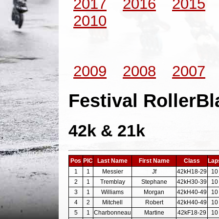
2017
2016
2015
2010
2009
2008
2007
Festival RollerB
42k & 21k
Pos
PIC
Last Name
First Name
Class
Lap
1
1
Messier
Jf
42kH18-29
10
2
1
Tremblay
Stephane
42kH30-39
10
3
1
Williams
Morgan
42kH40-49
10
4
2
Mitchell
Robert
42kH40-49
10
5
1
Charbonneau
Martine
42kF18-29
10