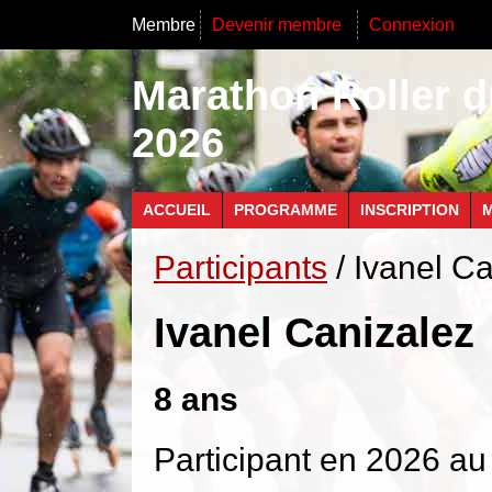
Membre
Devenir membre
Connexion
Marathon Roller d
2026
ACCUEIL
PROGRAMME
INSCRIPTION
M
Participants
/ Ivanel C
Ivanel Canizalez
8 ans
Participant en 2026 au