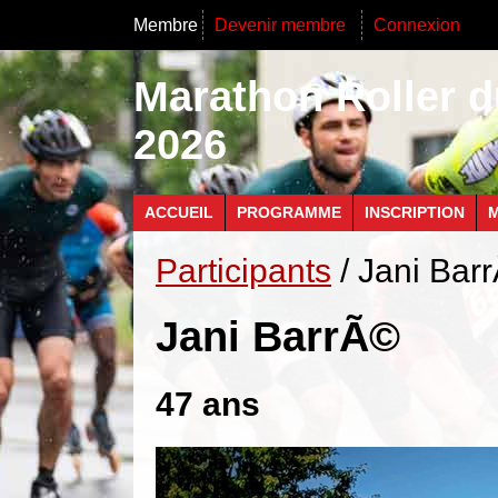
Membre
Devenir membre
Connexion
Marathon Roller d
2026
ACCUEIL
PROGRAMME
INSCRIPTION
M
Participants
/ Jani Bar
Jani BarrÃ©
47 ans