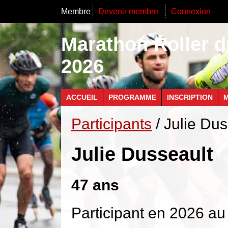
Membre
Devenir membre
Connexion
Marathon Roller d
2026
ACCUEIL
PROGRAMME
INSCRIPTION
M
Participants
/ Julie Dus
Julie Dusseault
47 ans
Participant en 2026 au 