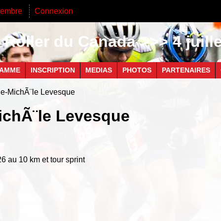
membre
Connexion
Roller du Canada >>> 4 juill
AMME
INSCRIPTION
MEDIAS
PHOTOS
PARTENAIRES
ie-MichÃ¨le Levesque
ichÃ¨le Levesque
6 au 10 km et tour sprint