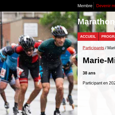
Membre
Devenir 
Marathon 
ACCUEIL
PROGR
Participants
/ Mar
Marie-M
38 ans
Participant en 202