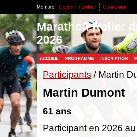
Membre
Devenir membre
Connexion
Marathon Roller d
2026
ACCUEIL
PROGRAMME
INSCRIPTION
M
Participants
/ Martin D
Martin Dumont
61 ans
Participant en 2026 au 