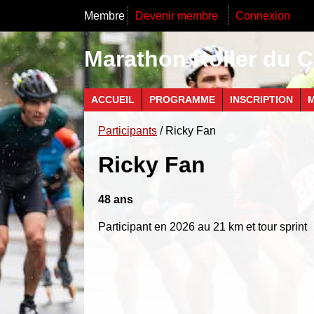
Membre
Devenir membre
Connexion
Marathon Roller du C
ACCUEIL
PROGRAMME
INSCRIPTION
M
Participants
/ Ricky Fan
Ricky Fan
48 ans
Participant en 2026 au 21 km et tour sprint