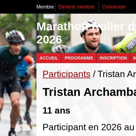
Membre
Devenir membre
Connexion
Marathon Roller d
2026
ACCUEIL
PROGRAMME
INSCRIPTION
M
Participants
/ Tristan 
Tristan Archamb
11 ans
Participant en 2026 au 