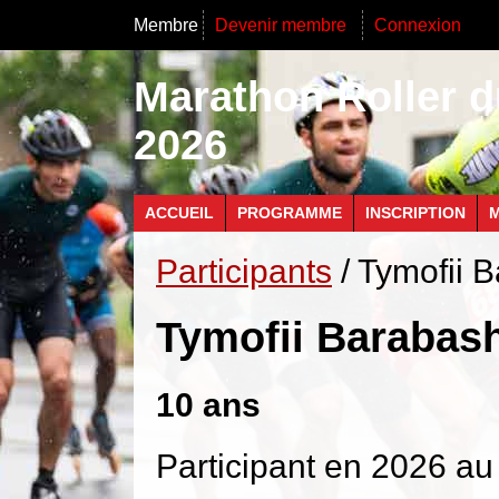
Membre
Devenir membre
Connexion
Marathon Roller d
2026
ACCUEIL
PROGRAMME
INSCRIPTION
M
Participants
/ Tymofii 
Tymofii Barabas
10 ans
Participant en 2026 au