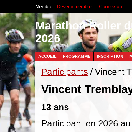
Membre
Devenir membre
Connexion
Marathon Roller d
2026
ACCUEIL
PROGRAMME
INSCRIPTION
M
Participants
/ Vincent 
Vincent Trembla
13 ans
Participant en 2026 au 