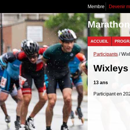
Membre
Devenir 
Marathon 
ACCUEIL
PROGR
Participants
/ Wix
Wixleys
13 ans
Participant en 202