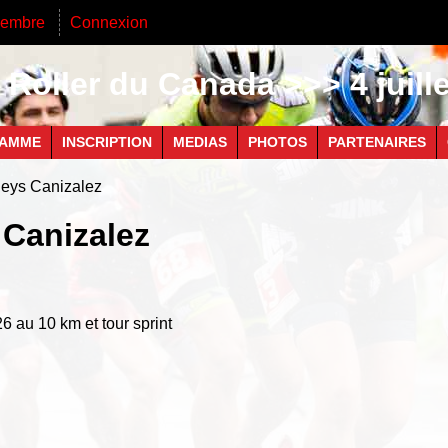
membre
Connexion
Roller du Canada >>> 4 juill
AMME
INSCRIPTION
MEDIAS
PHOTOS
PARTENAIRES
leys Canizalez
 Canizalez
6 au 10 km et tour sprint