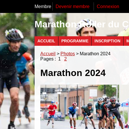
Membre
Devenir membre
Connexion
Marathon Roller du C
ACCUEIL
PROGRAMME
INSCRIPTION
M
Accueil
>
Photos
> Marathon 2024
Pages :
1
2
Marathon 2024