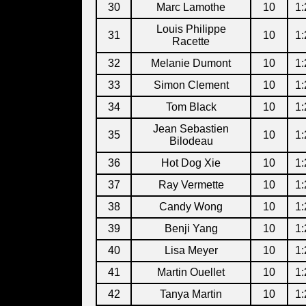
30
Marc Lamothe
10
1:
Louis Philippe
31
10
1:
Racette
32
Melanie Dumont
10
1:
33
Simon Clement
10
1:
34
Tom Black
10
1:
Jean Sebastien
35
10
1:
Bilodeau
36
Hot Dog Xie
10
1:
37
Ray Vermette
10
1:
38
Candy Wong
10
1:
39
Benji Yang
10
1:
40
Lisa Meyer
10
1:
41
Martin Ouellet
10
1:
42
Tanya Martin
10
1: