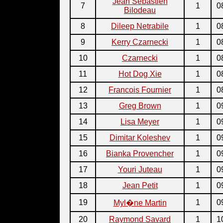
Jean Sebastien
7
1
0
Bilodeau
8
Dileep Netrabile
1
0
9
Kerry Czarnecki
1
0
10
Czarnecki
1
0
11
Hot Dog Xie
1
0
12
Francois Fournier
1
0
13
Greg Brown
1
0
14
Lisa Meyer
1
0
15
Dimitar Koleshev
1
0
16
Bianka Provencher
1
0
17
Youri Juteau
1
0
18
Jean Petit
1
0
19
1
0
Myl�ne Martin
20
Raymond Savard
1
1