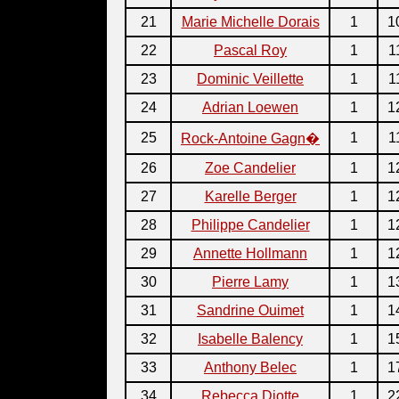
21
Marie Michelle Dorais
1
1
22
Pascal Roy
1
1
23
Dominic Veillette
1
1
24
Adrian Loewen
1
1
25
1
1
Rock-Antoine Gagn�
26
Zoe Candelier
1
1
27
Karelle Berger
1
1
28
Philippe Candelier
1
1
29
Annette Hollmann
1
1
30
Pierre Lamy
1
1
31
Sandrine Ouimet
1
1
32
Isabelle Balency
1
1
33
Anthony Belec
1
1
34
Rebecca Diotte
1
2