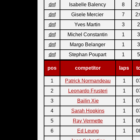
dnf
Isabelle Balency
8
2:
dnf
Gisele Mercier
7
2:
dnf
Yves Martin
3
2
dnf
Michel Constantin
1
3
dnf
Margo Belanger
1
3
dnf
Stephan Poupart
1
5
pos
competitor
laps
t
1
Patrick Normandeau
1
0
2
Leonardo Frusteri
1
0
3
Bailin Xie
1
0
4
Sarah Hopkins
1
0
5
Ray Vermette
1
0
6
Ed Leung
1
0