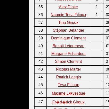
35
Alex Diotte
1
2
36
Naomie Tesa Filioux
1
3
37
Tina Giroux
0
38
Stéphan Belanger
0
39
Dominique Clement
0
40
Benoit Letourneau
0
41
Morgane Echardour
0
42
Simon Clement
0
43
Nicolas Martel
0
44
Patrick Langis
1
45
Tesa Filioux
1
46
1
Maxime L�vesque
47
1
Fr�d�rick Giroux