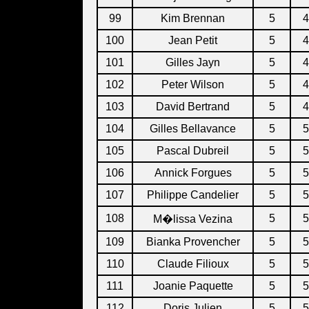
99
Kim Brennan
5
4
100
Jean Petit
5
4
101
Gilles Jayn
5
4
102
Peter Wilson
5
4
103
David Bertrand
5
4
104
Gilles Bellavance
5
5
105
Pascal Dubreil
5
5
106
Annick Forgues
5
5
107
Philippe Candelier
5
5
108
5
5
M�lissa Vezina
109
Bianka Provencher
5
5
110
Claude Filioux
5
5
111
Joanie Paquette
5
5
112
Doris Julien
5
5