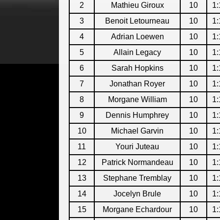
2
Mathieu Giroux
10
1:
3
Benoit Letourneau
10
1:
4
Adrian Loewen
10
1:
5
Allain Legacy
10
1:
6
Sarah Hopkins
10
1:
7
Jonathan Royer
10
1:
8
Morgane William
10
1:
9
Dennis Humphrey
10
1:
10
Michael Garvin
10
1:
11
Youri Juteau
10
1:
12
Patrick Normandeau
10
1:
13
Stephane Tremblay
10
1:
14
Jocelyn Brule
10
1:
15
Morgane Echardour
10
1: