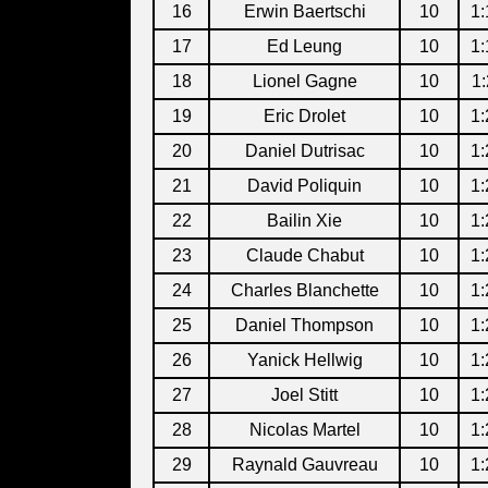
16
Erwin Baertschi
10
1:
17
Ed Leung
10
1:
18
Lionel Gagne
10
1:
19
Eric Drolet
10
1:
20
Daniel Dutrisac
10
1:
21
David Poliquin
10
1:
22
Bailin Xie
10
1:
23
Claude Chabut
10
1:
24
Charles Blanchette
10
1:
25
Daniel Thompson
10
1:
26
Yanick Hellwig
10
1:
27
Joel Stitt
10
1:
28
Nicolas Martel
10
1:
29
Raynald Gauvreau
10
1: