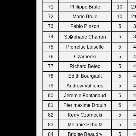
71
Philippe Brule
10
2:
72
Mario Brule
10
2:
73
Fabio Pinzon
5
3
74
5
3
St�phane Charron
75
Pierreluc Loiselle
5
4
76
Czarnecki
5
4
77
Richard Belec
5
4
78
Edith Bourgault
5
4
79
Andrew Vallieres
5
4
80
Jeremie Fontanaud
5
4
81
Pier maxime Drouin
5
4
82
Kerry Czarnecki
5
4
83
Melanie Schultz
5
4
84
Brigitte Beaudry
5
4