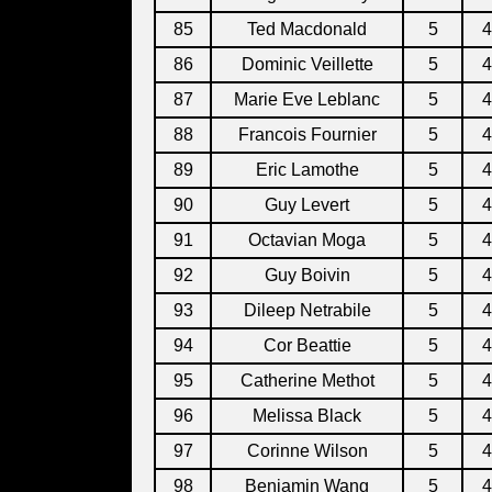
85
Ted Macdonald
5
4
86
Dominic Veillette
5
4
87
Marie Eve Leblanc
5
4
88
Francois Fournier
5
4
89
Eric Lamothe
5
4
90
Guy Levert
5
4
91
Octavian Moga
5
4
92
Guy Boivin
5
4
93
Dileep Netrabile
5
4
94
Cor Beattie
5
4
95
Catherine Methot
5
4
96
Melissa Black
5
4
97
Corinne Wilson
5
4
98
Benjamin Wang
5
4