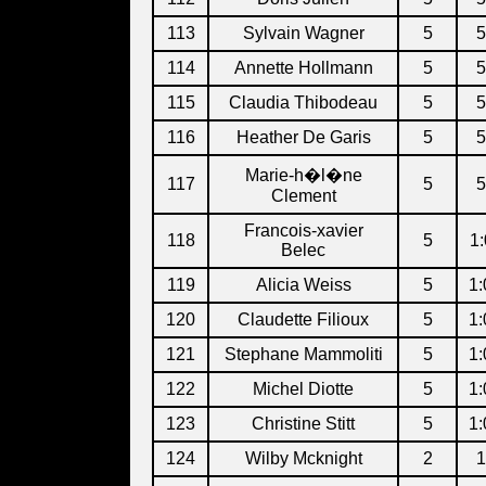
113
Sylvain Wagner
5
5
114
Annette Hollmann
5
5
115
Claudia Thibodeau
5
5
116
Heather De Garis
5
5
Marie-h�l�ne
117
5
5
Clement
Francois-xavier
118
5
1:
Belec
119
Alicia Weiss
5
1:
120
Claudette Filioux
5
1:
121
Stephane Mammoliti
5
1:
122
Michel Diotte
5
1:
123
Christine Stitt
5
1:
124
Wilby Mcknight
2
1