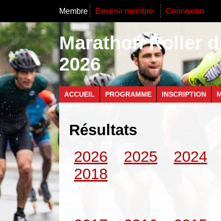
Membre
Devenir membre
Connexion
Marathon Roller d
2026
ACCUEIL
PROGRAMME
INSCRIPTION
M
Résultats
2026
2025
2024
2018