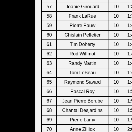
57
Joanie Girouard
10
1:
58
Frank LaRue
10
1:
59
Pierre Pauw
10
1:
60
Ghislain Pelletier
10
1:
61
Tim Doherty
10
1:
62
Rod Willmot
10
1:
63
Randy Martin
10
1:
64
Tom LeBeau
10
1:
65
Raymond Savard
10
1:
66
Pascal Roy
10
1:
67
Jean Pierre Berube
10
1:
68
Chantal Desjardins
10
1:
69
Pierre Lamy
10
1:
70
Anne Zilliox
10
2: