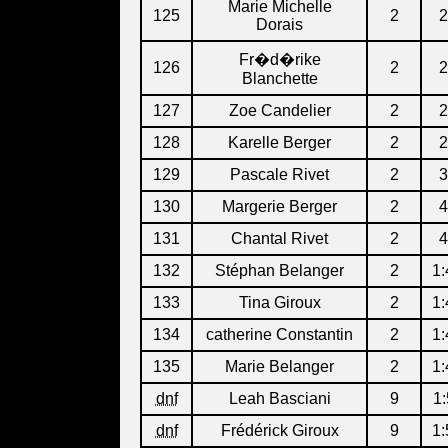
Marie Michelle
125
2
2
Dorais
Fr�d�rike
126
2
2
Blanchette
127
Zoe Candelier
2
2
128
Karelle Berger
2
2
129
Pascale Rivet
2
3
130
Margerie Berger
2
4
131
Chantal Rivet
2
4
132
Stéphan Belanger
2
1:
133
Tina Giroux
2
1:
134
catherine Constantin
2
1:
135
Marie Belanger
2
1:
dnf
Leah Basciani
9
1:
dnf
Frédérick Giroux
9
1: