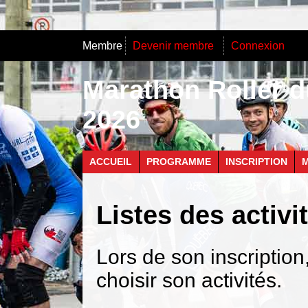
Membre
Devenir membre
Connexion
Marathon Roller d
2026
ACCUEIL
PROGRAMME
INSCRIPTION
M
Listes des activ
Lors de son inscriptio
choisir son activités.