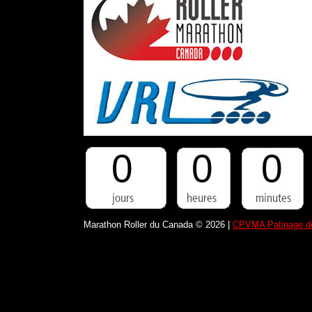
0
0
0
Marathon Roller du Canada © 2026 |
CPVMA Patinage de