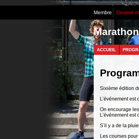
Membre
Devenir 
Marathon 
ACCUEIL
PROGR
Progra
Sixième édition d
L'événement est o
On encourage les 
L'événement est o
S'il y a de la plu
Les courses pour 